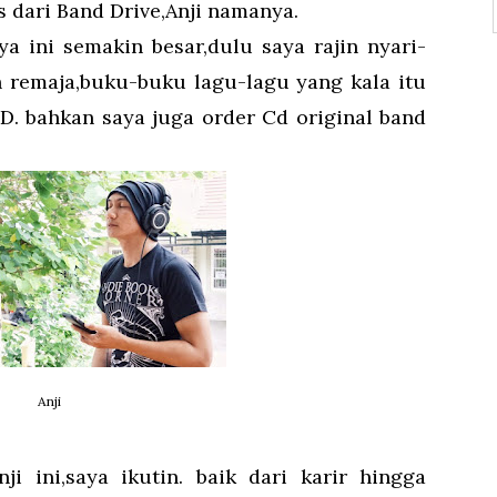
s dari Band Drive,Anji namanya.
a ini semakin besar,dulu saya rajin nyari-
ah remaja,buku-buku lagu-lagu yang kala itu
SD. bahkan saya juga order Cd original band
Anji
i ini,saya ikutin. baik dari karir hingga