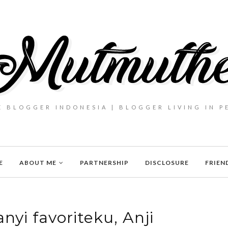
E BLOGGER INDONESIA | BLOGGER LIVING IN 
E
ABOUT ME
PARTNERSHIP
DISCLOSURE
FRIEN
yi favoriteku, Anji