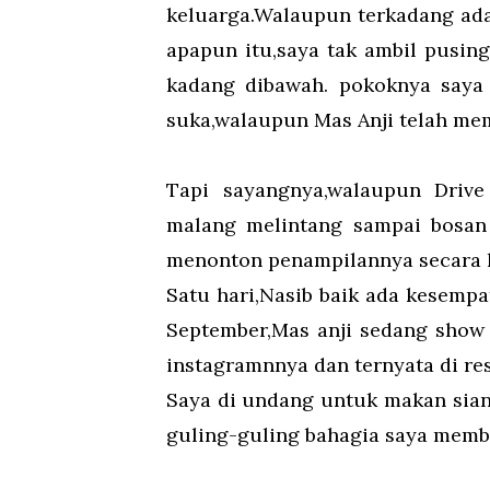
keluarga.Walaupun terkadang ada
apapun itu,saya tak ambil pusin
kadang dibawah. pokoknya saya 
suka,walaupun Mas Anji telah memi
Tapi sayangnya,walaupun Drive
malang melintang sampai bosan
menonton penampilannya secara 
Satu hari,Nasib baik ada kesemp
September,Mas anji sedang show
instagramnnya dan ternyata di r
Saya di undang untuk makan siang
guling-guling bahagia saya memb