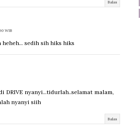
Balas
.00 WIB
heheh... sedih sih hiks hiks
i DRIVE nyanyi...tidurlah..selamat malam,
alah nyanyi siih
Balas