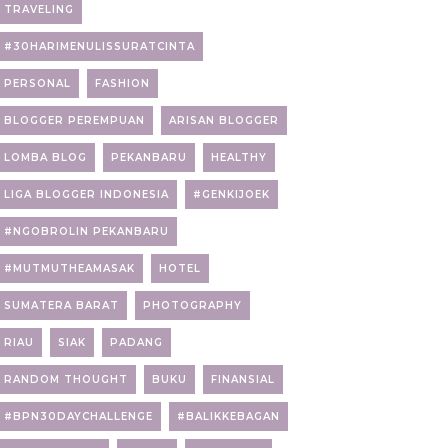
TRAVELING
#30HARIMENULISSURATCINTA
PERSONAL
FASHION
BLOGGER PEREMPUAN
ARISAN BLOGGER
LOMBA BLOG
PEKANBARU
HEALTHY
LIGA BLOGGER INDONESIA
#GENKIJOEK
#NGOBROLIN PEKANBARU
#MUTMUTHEAMASAK
HOTEL
SUMATERA BARAT
PHOTOGRAPHY
RIAU
SIAK
PADANG
RANDOM THOUGHT
BUKU
FINANSIAL
#BPN30DAYCHALLENGE
#BALIKKEBAGAN