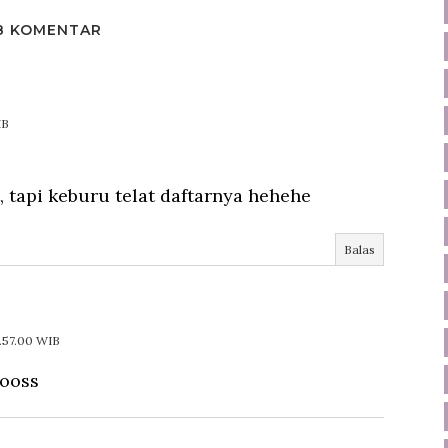
8 KOMENTAR
IB
, tapi keburu telat daftarnya hehehe
Balas
8.57.00 WIB
looss