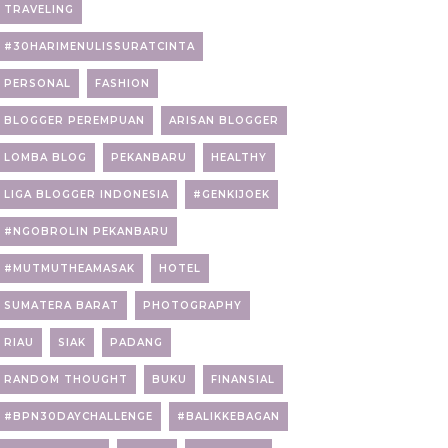
TRAVELING
#30HARIMENULISSURATCINTA
PERSONAL
FASHION
BLOGGER PEREMPUAN
ARISAN BLOGGER
LOMBA BLOG
PEKANBARU
HEALTHY
LIGA BLOGGER INDONESIA
#GENKIJOEK
#NGOBROLIN PEKANBARU
#MUTMUTHEAMASAK
HOTEL
SUMATERA BARAT
PHOTOGRAPHY
RIAU
SIAK
PADANG
RANDOM THOUGHT
BUKU
FINANSIAL
#BPN30DAYCHALLENGE
#BALIKKEBAGAN