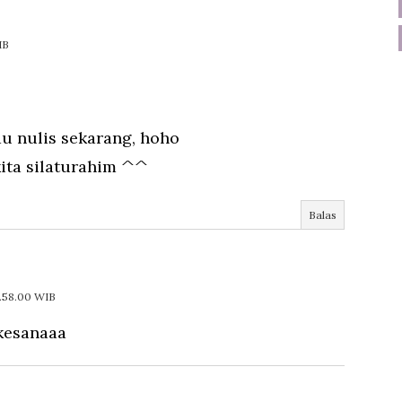
IB
au nulis sekarang, hoho
kita silaturahim ^^
Balas
8.58.00 WIB
 kesanaaa